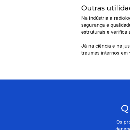
Outras utilid
Na indústria a radiolo
segurança e qualidade
estruturais e verific
Já na ciência e na jus
traumas internos em 
Q
Os pr
depend