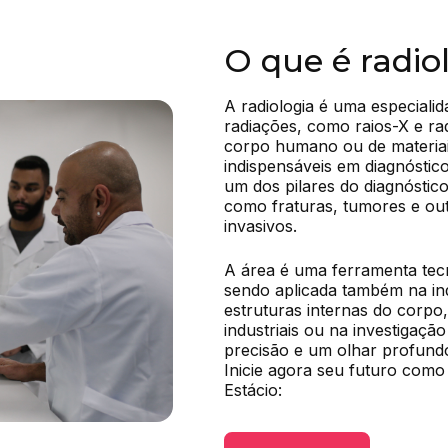
O que é radio
A radiologia é uma especialida
radiações, como raios-X e ra
corpo humano ou de materiais,
indispensáveis em diagnóstico
um dos pilares do diagnóstico
como fraturas, tumores e out
invasivos.
A área é uma ferramenta tecno
sendo aplicada também na indú
estruturas internas do corpo,
industriais ou na investigação 
precisão e um olhar profundo 
Inicie agora seu futuro como 
Estácio: