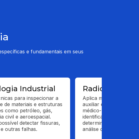
ia
específicas e fundamentais em seus
ogia Industrial
Radiologia Fo
cnicas para inspecionar a 
Aplica métodos de imag
e de materiais e estruturas 
auxiliar em investigações
s como petróleo, gás, 
médico-legais. Ela é util
 civil e aeroespacial. 
identificação de vítimas, 
ossível detectar fissuras, 
determinação de causas
e outras falhas.
análise de traumas ou l