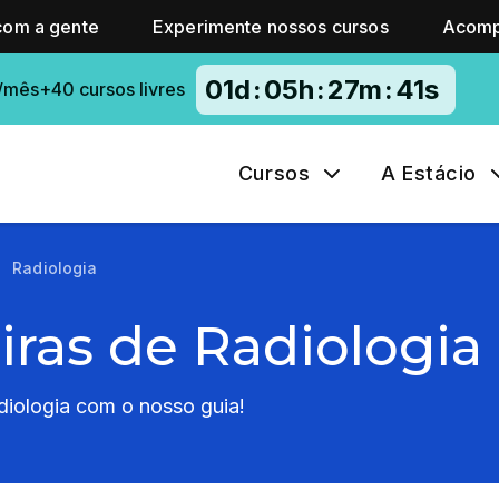
com a gente
Experimente nossos cursos
Acomp
01
d
:
05
h
:
27
m
:
40
s
/mês+40 cursos livres
Cursos
A Estácio
Radiologia
iras de Radiologia
iologia com o nosso guia!