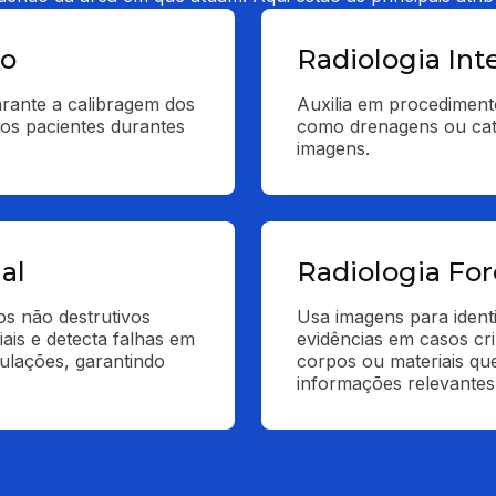
co
Radiologia Int
rante a calibragem dos 
Auxilia em procediment
s pacientes durantes 
como drenagens ou cate
imagens.
al
Radiologia Fo
s não destrutivos 
Usa imagens para identi
ais e detecta falhas em 
evidências em casos crim
ulações, garantindo 
corpos ou materiais qu
informações relevantes