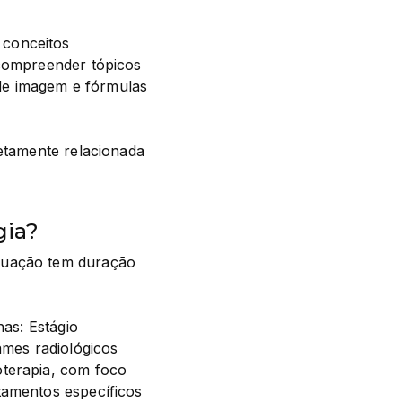
conceitos 
compreender tópicos 
e imagem e fórmulas 
etamente relacionada 
gia?
duação tem duração 
as: Estágio 
mes radiológicos 
terapia, com foco 
tamentos específicos 