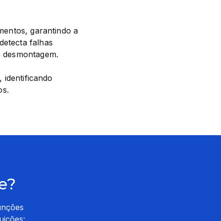
mentos, garantindo a 
etecta falhas 
de desmontagem.
 identificando 
os.
e?
unções
uições: