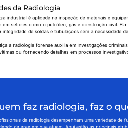
ades da Radiologia
gia industrial é aplicada na inspeção de materiais e equipa
 em setores como o petróleo, gás e construção civil. Ela d
a a integridade de soldas e tubulações sem a necessidade 
tiça a radiologia forense auxilia em investigações criminais,
vítimas ou fornecendo detalhes em processos investigativ
uem faz radiologia, faz o qu
ofissionais da radiologia desempenham uma variedade de f
endo da área em que atuam. Aqui estão as principais atrib