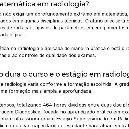
temática em radiologia?
ia não exigir um aprofundamento extremo em matemática, 
zados em algumas disciplinas técnicas. O aluno precisará 
es de radiação, ajustes de parâmetros em equipamentos d
radiológica.
ica na radiologia é aplicada de maneira prática e está dir
as e ao controle de qualidade dos exames.
dura o curso e o estágio em radiolo
e radiologia varia conforme a formação escolhida: A gra
 uma formação mais ampla e aprofundada.
ensos, totalizando 464 horas divididas entre duas disciplin
agem Diagnóstica, focada no aprendizado prático em exa
fia e ultrassonografia e Estágio Supervisionado em Radio
icina nuclear, capacitando o estudante para atuar em tra