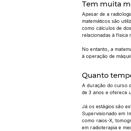
Tem muita ma
Apesar de a radiolog
matemáticos são utili
como cálculos de dos
relacionadas à física 
No entanto, a matemát
à operação de máquin
Quanto tempo 
A duração do curso d
de 3 anos e oferece
Já os estágios são ext
Supervisionado em Im
como raios-X, tomogra
em radioterapia e med