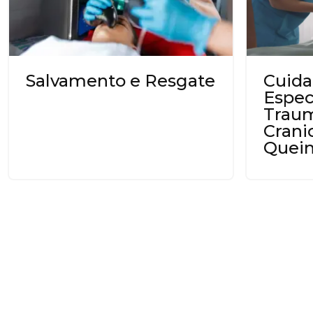
Salvamento e Resgate
Cuida
Espec
Trau
Crani
Quei