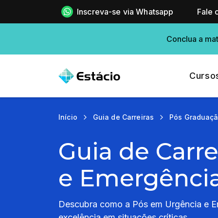
Inscreva-se via Whatsapp
Fale 
Conclua a mat
Curso
Início
Guia de Carreiras
Pós Graduaç
Guia de Carr
e Emergência 
Descubra como a Pós em Urgência e Eme
excelência em situações críticas.