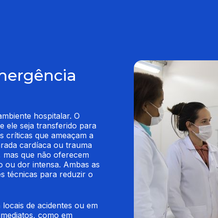
mergência
mbiente hospitalar. O 
e ele seja transferido para 
s críticas que ameaçam a 
rada cardíaca ou trauma 
s, mas que não oferecem 
o ou dor intensa. Ambas as 
s técnicas para reduzir o 
locais de acidentes ou em 
 imediatos, como em 