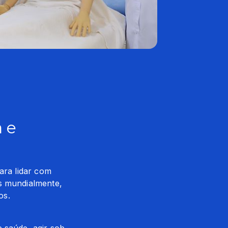
a e
ara lidar com 
s mundialmente, 
os.
 saúde, agir sob 