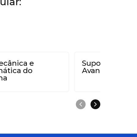
ular:
cânica e
Suporte Básico
ática do
Avançado de V
ma