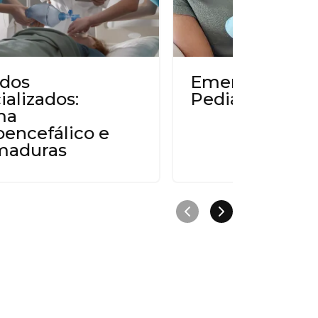
dos
Emergências
ializados:
Pediátricas
ma
oencefálico e
maduras