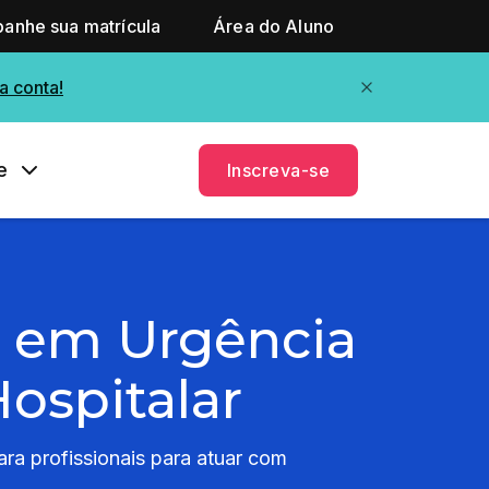
anhe sua matrícula
Área do Aluno
a conta!
e
Inscreva-se
o em Urgência
ospitalar
ra profissionais para atuar com