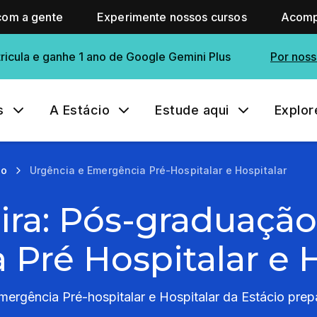
com a gente
Experimente nossos cursos
Acomp
ricula e ganhe 1 ano de Google Gemini Plus
Por noss
s
A Estácio
Estude aqui
Explor
ão
Urgência e Emergência Pré-Hospitalar e Hospitalar
eira: Pós-graduaçã
Pré Hospitalar e H
rgência Pré-hospitalar e Hospitalar da Estácio prepa