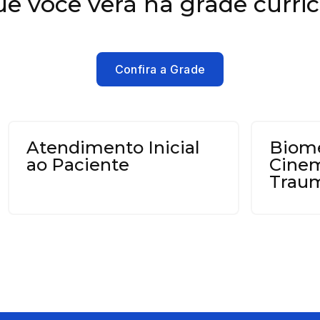
e você verá na grade curric
Confira a Grade
Atendimento Inicial
Biome
ao Paciente
Cinem
Trau