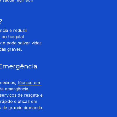
?
cia e reduzir 
ao hospital 
e pode salvar vidas 
das graves.
 Emergência
médicos, 
técnico em 
de emergência, 
erviços de resgate e 
rápido e eficaz em 
as de grande demanda.